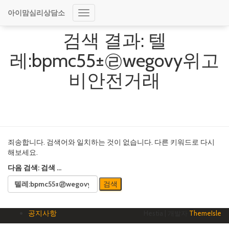
아이맘심리상담소
내
비
검색 결과: 텔
게
이
레:bpmc55±㉣wegovy위고
션
토
비안전거래
글
죄송합니다. 검색어와 일치하는 것이 없습니다. 다른 키워드로 다시
해보세요.
다음 검색:
검색 …
공지사항
Hestia | 개발자
ThemeIsle