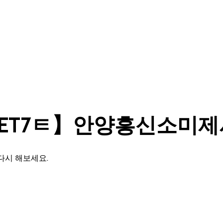
CRET7ㅌ】안양흥신소미
다시 해보세요.