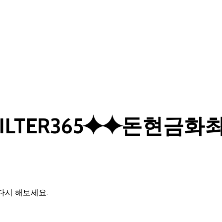
HFILTER365⯌⯌돈현
다시 해보세요.